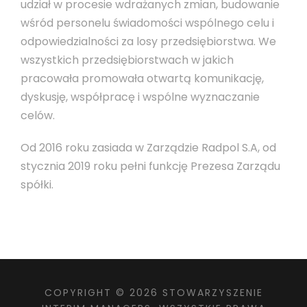
udział w procesie wdrażanych zmian, budowanie
wśród personelu świadomości wspólnego celu i
odpowiedzialności za losy przedsiębiorstwa. We
wszystkich przedsiębiorstwach w jakich
pracowała promowała otwartą komunikację,
dyskusję, współpracę i wspólne wyznaczanie
celów.
Od 2016 roku zasiada w Zarządzie Radpol S.A, od
stycznia 2019 roku pełni funkcję Prezesa Zarządu
spółki.
COPYRIGHT ©
2026 STOWARZYSZENIE